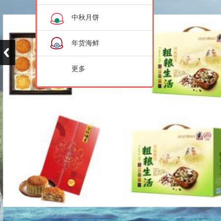
中秋月饼
年货海鲜
更多