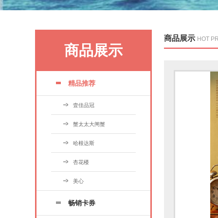
商品展示
HOT P
商品展示
精品推荐
壹佳品冠
蟹太太大闸蟹
哈根达斯
杏花楼
美心
畅销卡券