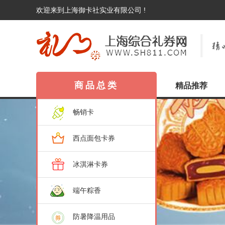
欢迎来到上海御卡社实业有限公司 !
商品总类
精品推荐
畅销卡
西点面包卡券
冰淇淋卡券
端午粽香
防暑降温用品