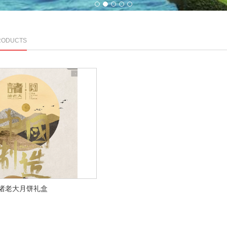
1
2
3
4
5
RODUCTS
诸老大月饼礼盒