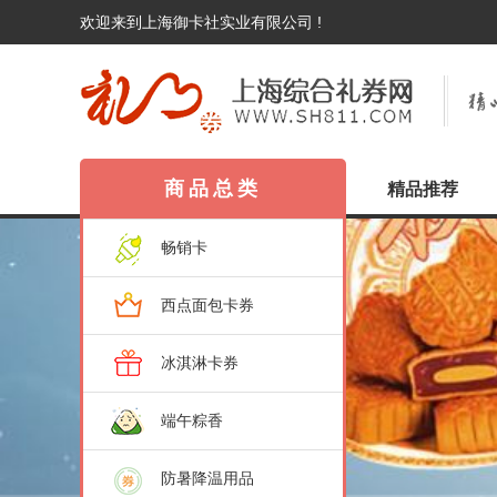
欢迎来到上海御卡社实业有限公司 !
商品总类
精品推荐
畅销卡
西点面包卡券
冰淇淋卡券
端午粽香
防暑降温用品