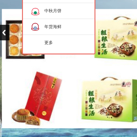
中秋月饼
年货海鲜
更多