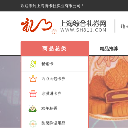
欢迎来到上海御卡社实业有限公司 !
商品总类
精品推荐
畅销卡
西点面包卡券
冰淇淋卡券
端午粽香
防暑降温用品