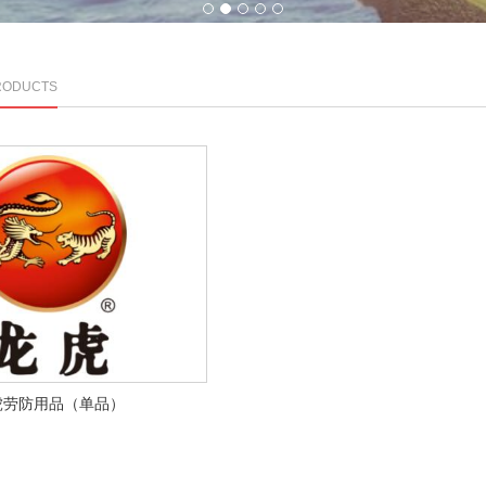
1
2
3
4
5
RODUCTS
虎劳防用品（单品）