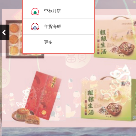
中秋月饼
年货海鲜
更多