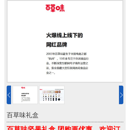
百草味礼盒
百草味坚果礼盒,团购更优惠，欢迎订