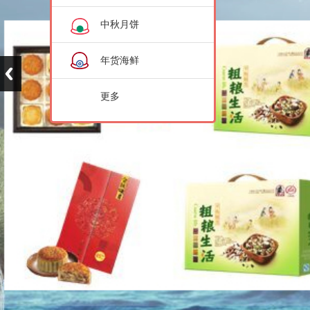
中秋月饼
年货海鲜
更多