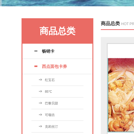
商品总类
HOT P
商品总类
畅销卡
西点面包卡券
红宝石
85°C
巴黎贝甜
可颂坊
克莉丝汀