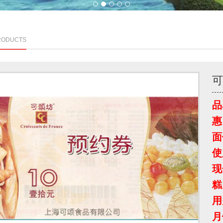
1
2
3
4
5
RODUCTS
品
惠
面
使
现
糕
用
月