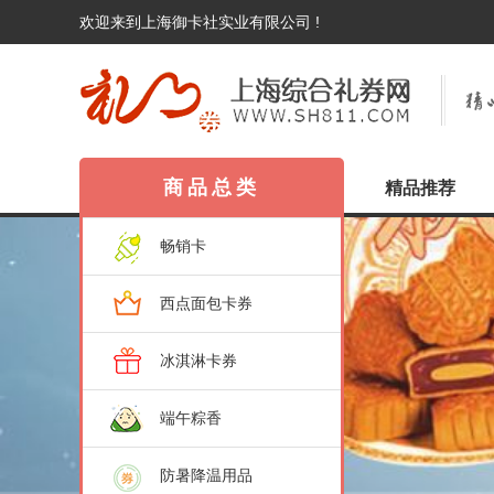
欢迎来到上海御卡社实业有限公司 !
商品总类
精品推荐
畅销卡
西点面包卡券
冰淇淋卡券
端午粽香
防暑降温用品