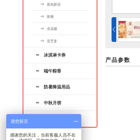
面包新语
新雅
杏花楼
宜芝多
冰淇淋卡券
产品参数
端午粽香
防暑降温用品
中秋月饼
年货海鲜
请您留言
感谢您的关注，当前客服人员不在