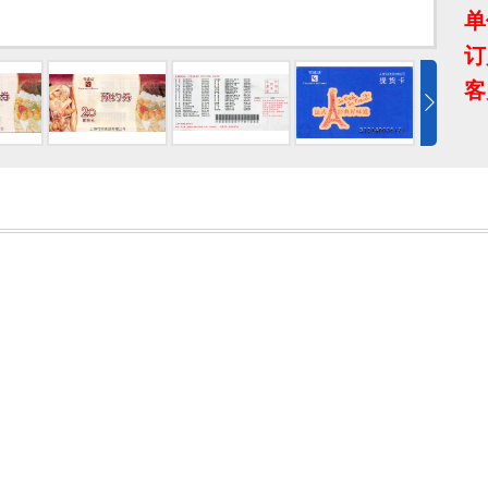
单
订
客