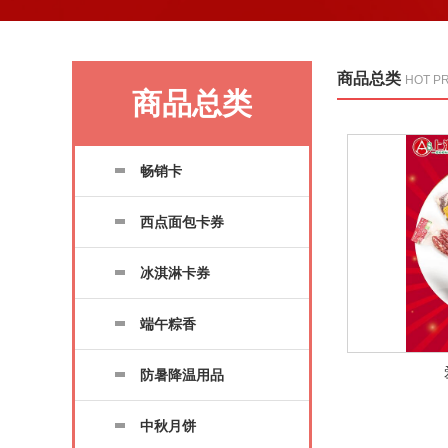
商品总类
HOT P
商品总类
畅销卡
西点面包卡券
冰淇淋卡券
端午粽香
防暑降温用品
中秋月饼