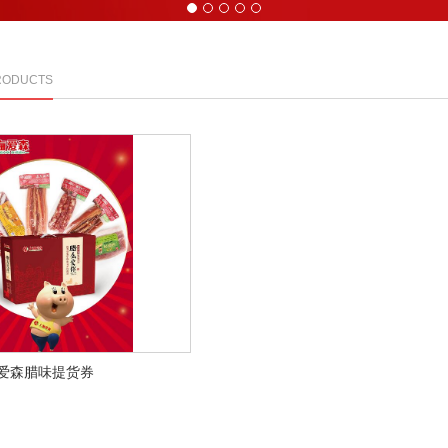
1
2
3
4
5
RODUCTS
爱森腊味提货券