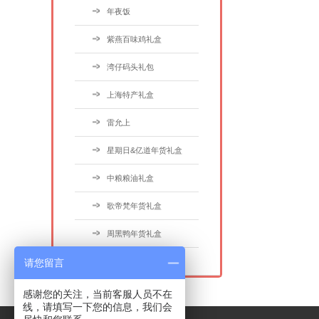
年夜饭
紫燕百味鸡礼盒
湾仔码头礼包
上海特产礼盒
雷允上
星期日&亿道年货礼盒
中粮粮油礼盒
歌帝梵年货礼盒
周黑鸭年货礼盒
请您留言
COSTA年货礼盒
感谢您的关注，当前客服人员不在
线，请填写一下您的信息，我们会