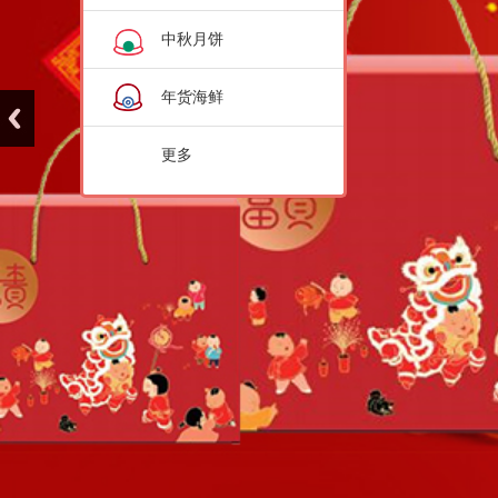
中秋月饼
年货海鲜
更多