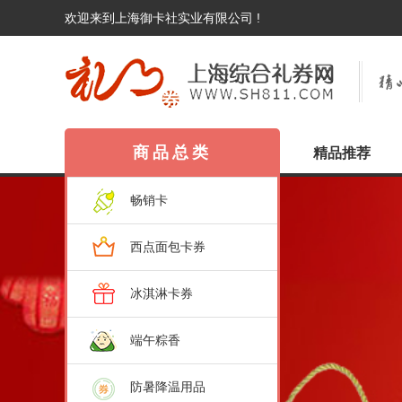
欢迎来到上海御卡社实业有限公司 !
商品总类
精品推荐
畅销卡
西点面包卡券
冰淇淋卡券
端午粽香
防暑降温用品