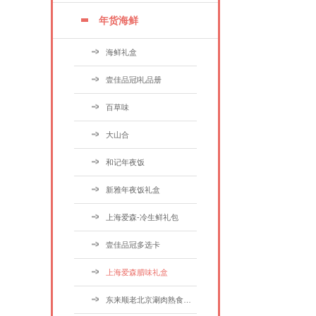
年货海鲜
海鲜礼盒
壹佳品冠l礼品册
百草味
大山合
和记年夜饭
新雅年夜饭礼盒
上海爱森-冷生鲜礼包
壹佳品冠多选卡
上海爱森腊味礼盒
东来顺老北京涮肉熟食礼盒